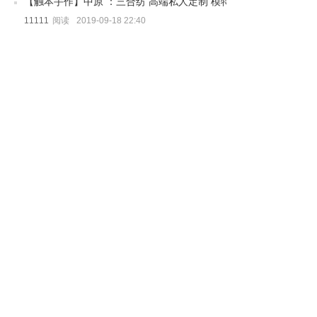
【触本手作】中原 ：三合纺 高端私人定制 模特篇
11111
阅读
2019-09-18 22:40