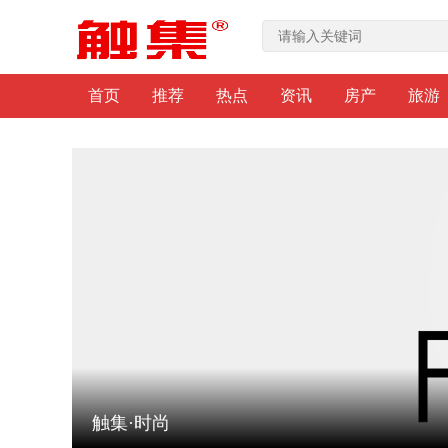
首页
推荐
热点
资讯
房产
旅游
触集·时尚