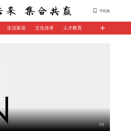
手机版
生活家居
文化传承
人才教育
触集·
1
/
1