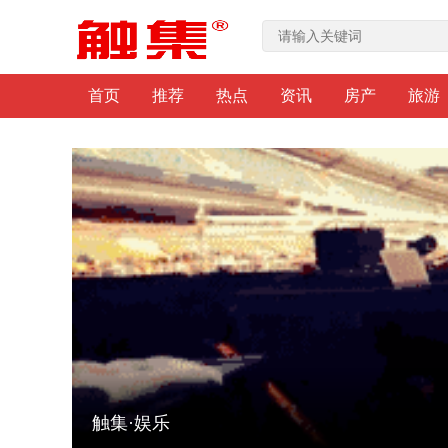
首页
推荐
热点
资讯
房产
旅游
触集·娱乐