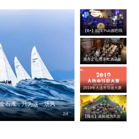
【B+】Bica Pub酒吧!我
有酒，你有故事么？
酒舟文化 尊享红酒品鉴
时刻
2019年大连市导游大赛
正式开赛 讲述浪漫大连·
共赏文旅精萃
聚金石滩，只为这一场风
“糖人街”造物市集
2
/
4
【报名】谁能成为大连
小勇士? 顶砺·青少年体
能精英挑战赛 即将开战!