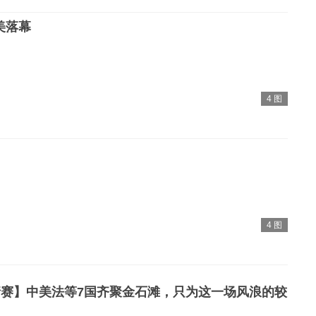
美落幕
4 图
4 图
赛】中美法等7国齐聚金石滩，只为这一场风浪的较