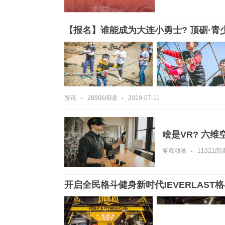
【报名】谁能成为大连小勇士? 顶砺·青
资讯
28906阅读
2019-07-11
啥是VR? 六
游戏动漫
11321阅
开启全民格斗健身新时代!EVERLAS