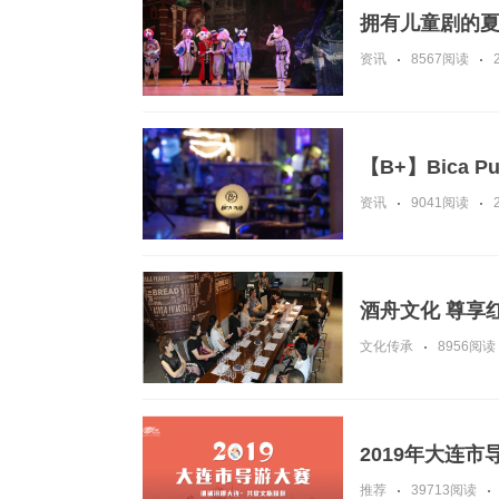
拥有儿童剧的夏
资讯
8567阅读
【B+】Bica
资讯
9041阅读
酒舟文化 尊享
文化传承
8956阅读
2019年大连
推荐
39713阅读