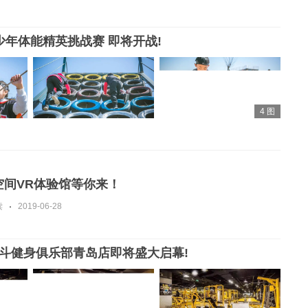
少年体能精英挑战赛 即将开战!
4 图
维空间VR体验馆等你来！
读
2019-06-28
T格斗健身俱乐部青岛店即将盛大启幕!