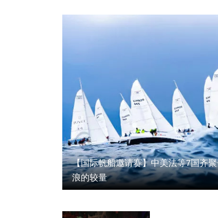
【国际帆船邀请赛】中美法等7国齐
浪的较量