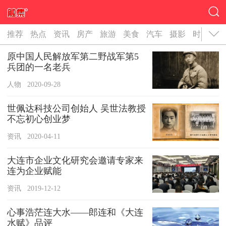
推荐
热点
资讯
房产
旅游
美食
汽车
摄影
时尚
名
原中国人民解放军第二野战军第5
兵团的一名老兵
人物
2020-09-28
世佩达科技公司创始人 吴世法教授
不忘初心创业梦
资讯
2020-04-11
大连市企业文化研究会邀请专家来
连为企业赋能
资讯
2019-12-12
心事浩茫连大水——郎连和《大连
水赋》品评