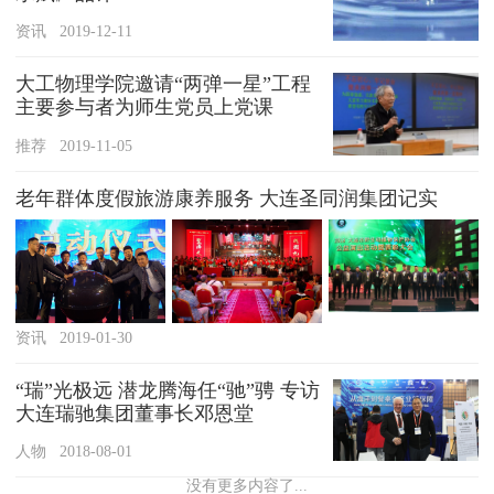
资讯
2019-12-11
大工物理学院邀请“两弹一星”工程
主要参与者为师生党员上党课
推荐
2019-11-05
老年群体度假旅游康养服务 大连圣同润集团记实
资讯
2019-01-30
“瑞”光极远 潜龙腾海任“驰”骋 专访
大连瑞驰集团董事长邓恩堂
人物
2018-08-01
没有更多内容了...