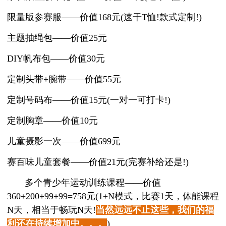
限量版参赛服——价值168元(速干T恤!款式定制!)
主题抽绳包——价值25元
DIY帆布包——价值30元
定制头带+腕带——价值55元
定制号码布——价值15元(一对一可打卡!)
定制胸章——价值10元
儿童摄影一次——价值699元
赛百味儿童套餐——价值21元(完赛补给还是!)
多个青少年运动训练课程——价值
360+200+99+99=758元(1+N模式，比赛1天，体能课程
N天，相当于畅玩N天!
当然远远不止这些，我们的福
利还在持续增加中。。。
)