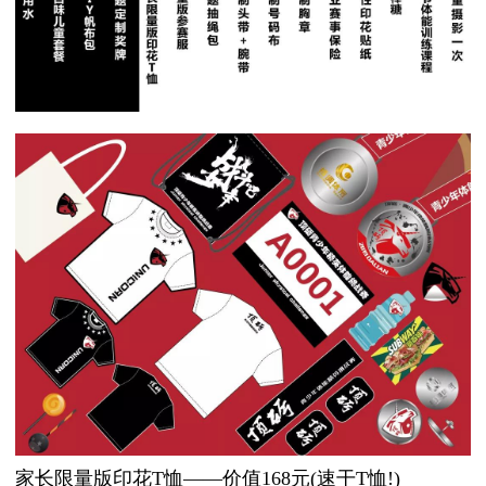
家长限量版印花T恤——价值168元(速干T恤!)