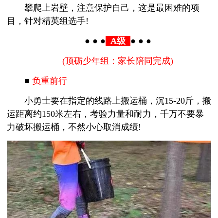
攀爬上岩壁，注意保护自己，这是最困难的项
目，针对精英组选手!
● ● ●
A级
● ● ●
(顶砺少年组：家长陪同完成)
■
负重前行
小勇士要在指定的线路上搬运桶，沉15-20斤，搬
运距离约150米左右，考验力量和耐力，千万不要暴
力破坏搬运桶，不然小心取消成绩!