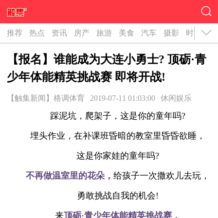
推荐
热点
资讯
房产
旅游
美食
汽车
摄影
时尚
名
【报名】谁能成为大连小勇士? 顶砺·青
少年体能精英挑战赛 即将开战!
【触集新闻】格调体育
2019-07-11 01:03:00
休闲娱乐
踩泥坑，爬架子，这是你的童年吗?
埋头作业，在补课班昏暗的教室里昏昏欲睡，
这是你家娃的童年吗?
不再做温室里的花朵，
给孩子一次撒欢儿去玩，
勇敢挑战自我的机会!
来
顶砺·青少年体能精英挑战赛，