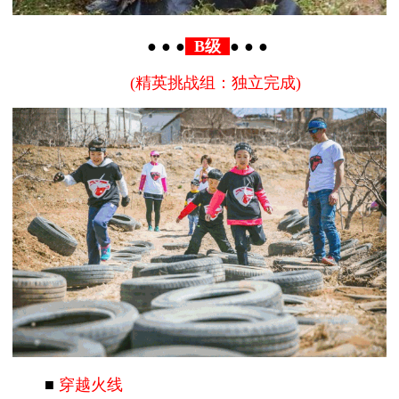
● ● ●
B级
● ● ●
(
精英挑战组：独立完成
)
■
穿越火线