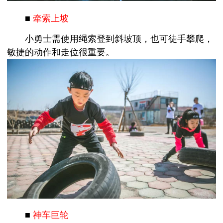
■
牵索上坡
小勇士需使用绳索登到斜坡顶，也可徒手攀爬，
敏捷的动作和走位很重要。
■
神车巨轮