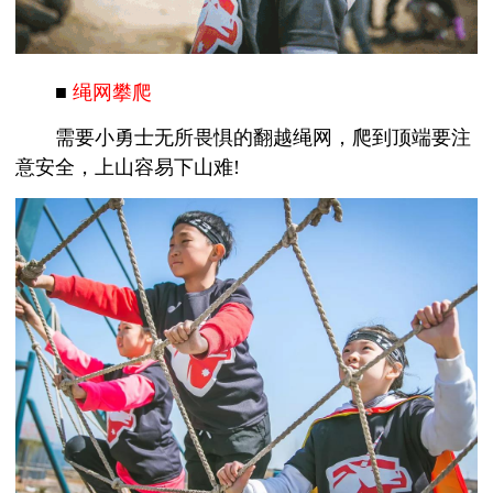
■
绳网攀爬
需要小勇士无所畏惧的翻越绳网，爬到顶端要注
意安全，上山容易下山难!